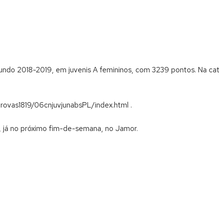
ndo 2018-2019, em juvenis A femininos, com 3239 pontos. Na cate
provas1819/06cnjuvjunabsPL/index.html .
 já no próximo fim-de-semana, no Jamor.