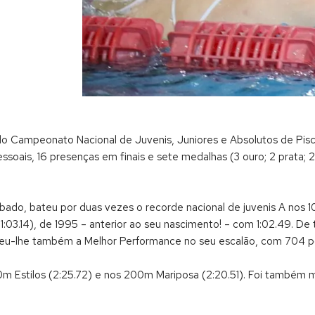
 do Campeonato Nacional de Juvenis, Juniores e Absolutos de Pisci
oais, 16 presenças em finais e sete medalhas (3 ouro; 2 prata; 2
ábado, bateu por duas vezes o recorde nacional de juvenis A nos
1:03.14), de 1995 – anterior ao seu nascimento! – com 1:02.49. De t
leu-lhe também a Melhor Performance no seu escalão, com 704 p
0m Estilos (2:25.72) e nos 200m Mariposa (2:20.51). Foi também 