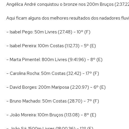
Angélica André conquistou o bronze nos 200m Bruços (2:37.22)
Aqui ficam alguns dos melhores resultados dos nadadores fluvia
– Isabel Pego: 50m Livres (27.48) – 10º (F)
– Isabel Pereira: 100m Costas (1:12.73) – 5º (E)
– Marta Pimentel: 800m Livres (9:41.96) – 8º (E)
– Carolina Rocha: 50m Costas (32.42) – 17º (F)
– David Borges: 200m Mariposa (2:20.97) – 6º (E)
– Bruno Machado: 50m Costas (28.70) – 7º (F)
– João Moreira: 100m Bruços (1:13.08) – 8º (E)
– João Sá: 1500m Livres (18:00.36) – 12º (E)