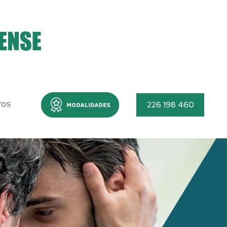
Menu
226 198 460
TOS