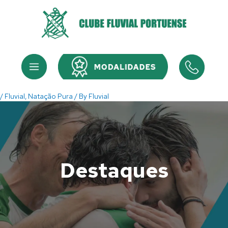
Skip
to
content
Menu
Menu
/
Fluvial
,
Natação Pura
/ By
Fluvial
Destaques