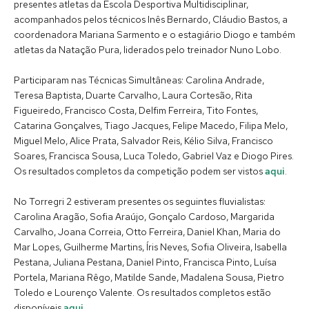
presentes atletas da Escola Desportiva Multidisciplinar,
acompanhados pelos técnicos Inês Bernardo, Cláudio Bastos, a
coordenadora Mariana Sarmento e o estagiário Diogo e também
atletas da Natação Pura, liderados pelo treinador Nuno Lobo.
Participaram nas Técnicas Simultâneas: Carolina Andrade,
Teresa Baptista, Duarte Carvalho, Laura Cortesão, Rita
Figueiredo, Francisco Costa, Delfim Ferreira, Tito Fontes,
Catarina Gonçalves, Tiago Jacques, Felipe Macedo, Filipa Melo,
Miguel Melo, Alice Prata, Salvador Reis, Kélio Silva, Francisco
Soares, Francisca Sousa, Luca Toledo, Gabriel Vaz e Diogo Pires.
Os resultados completos da competição podem ser vistos
aqui
.
No Torregri 2 estiveram presentes os seguintes fluvialistas:
Carolina Aragão, Sofia Araújo, Gonçalo Cardoso, Margarida
Carvalho, Joana Correia, Otto Ferreira, Daniel Khan, Maria do
Mar Lopes, Guilherme Martins, Íris Neves, Sofia Oliveira, Isabella
Pestana, Juliana Pestana, Daniel Pinto, Francisca Pinto, Luísa
Portela, Mariana Rêgo, Matilde Sande, Madalena Sousa, Pietro
Toledo e Lourenço Valente. Os resultados completos estão
disponíveis
aqui
.