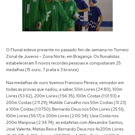
O Fluvial esteve presente no passado fim-de-semana no Torneio
Zonal de Juvenis – Zona Norte, em Bragança. Os fluvialistas
estabeleceram 11 novos recordes pessoais e conquistaram 25
medalhas (15 ouro, 7 prata e 3 bronze).
Nas medalhas de ouro tivemos Francisco Pereira, vencedor em
todas as provas que nadou, a saber, 50m Livres (24.80), 100m
Livres (53.62), 200m Livres (1:56.35), 100m Costas (1:01.93) e
200m Costas (2:11.29); Matilde Carvalho nos 50m Costas (31.23)
e 100m Costas (1:07.50); Bernardo Deus nos 50m Livres (25.51),
100m Livres (56.17) e 200m Livres (2:00.34); Uxia Costa nos
200m Mariposa (2:34.74); as estafetas com Alexandre Santos,
José Valente, Matias Reis e Bernardo Deus nos 4x200m Livres