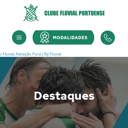
Skip
to
content
Menu
Menu
/
Fluvial
,
Natação Pura
/ By
Fluvial
Destaques