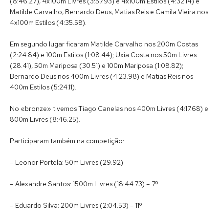
(8:46.27), 4x100m Livres (3:57.93) e 4x100m Estilos (4:32.14) e
Matilde Carvalho, Bernardo Deus, Matias Reis e Camila Vieira nos
4x100m Estilos (4:35.58).
Em segundo lugar ficaram Matilde Carvalho nos 200m Costas
(2:24.84) e 100m Estilos (1:08.44); Uxia Costa nos 50m Livres
(28.41), 50m Mariposa (30.51) e 100m Mariposa (1:08.82);
Bernardo Deus nos 400m Livres (4:23.98) e Matias Reis nos
400m Estilos (5:24.11).
No «bronze» tivemos Tiago Canelas nos 400m Livres (4:17.68) e
800m Livres (8:46.25).
Participaram também na competição:
– Leonor Portela: 50m Livres (29.92)
– Alexandre Santos: 1500m Livres (18:44.73) – 7º
– Eduardo Silva: 200m Livres (2:04.53) – 11º