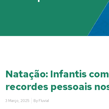
Natação: Infantis co
recordes pessoais no
3 Março, 2025
By
Fluvial