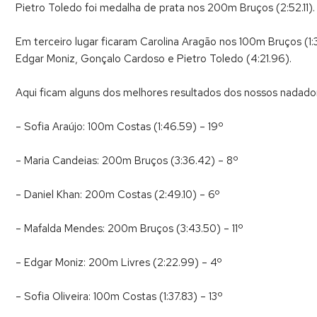
Pietro Toledo foi medalha de prata nos 200m Bruços (2:52.11).
Em terceiro lugar ficaram Carolina Aragão nos 100m Bruços (1
Edgar Moniz, Gonçalo Cardoso e Pietro Toledo (4:21.96).
Aqui ficam alguns dos melhores resultados dos nossos nadado
– Sofia Araújo: 100m Costas (1:46.59) – 19º
– Maria Candeias: 200m Bruços (3:36.42) – 8º
– Daniel Khan: 200m Costas (2:49.10) – 6º
– Mafalda Mendes: 200m Bruços (3:43.50) – 11º
– Edgar Moniz: 200m Livres (2:22.99) – 4º
– Sofia Oliveira: 100m Costas (1:37.83) – 13º