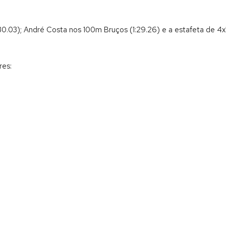
:30.03); André Costa nos 100m Bruços (1:29.26) e a estafeta de 4
res: