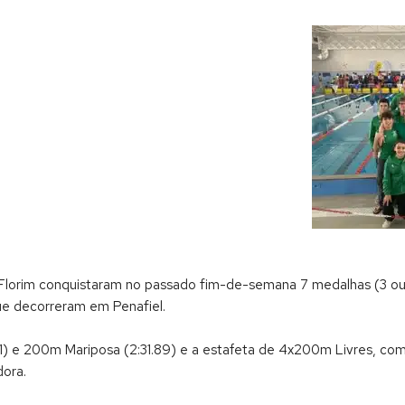
 Florim conquistaram no passado fim-de-semana 7 medalhas (3 our
que decorreram em Penafiel.
1) e 200m Mariposa (2:31.89) e a estafeta de 4x200m Livres, com
dora.