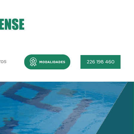
Menu
226 198 460
TOS