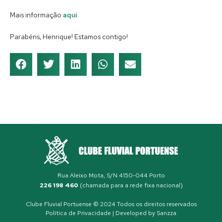
Mais informação
aqui
.
Parabéns, Henrique! Estamos contigo!
Rua Aleixo Mota, S/N 4150-044 Porto
226 198 460
(chamada para a rede fixa nacional)
Clube Fluvial Portuense © 2024 Todos os direitos reservados
Política de Privacidade
| Developed by
Sanzza