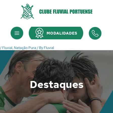
Skip
to
content
Menu
Menu
/
Fluvial
,
Natação Pura
/ By
Fluvial
Destaques