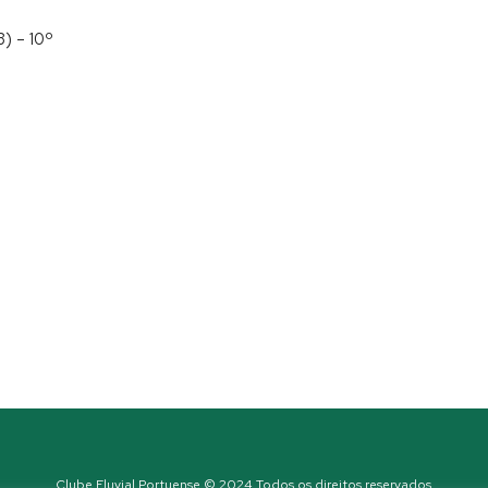
3) – 10º
Clube Fluvial Portuense © 2024 Todos os direitos reservados