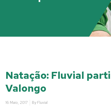
Natação: Fluvial part
Valongo
16 Maio, 2017
By
Fluvial