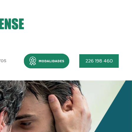
Menu
226 198 460
TOS