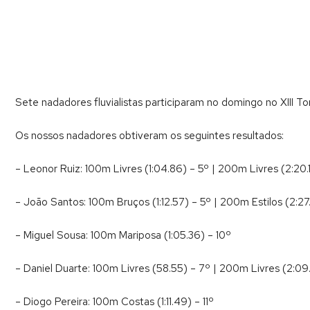
Sete nadadores fluvialistas participaram no domingo no XIII To
Os nossos nadadores obtiveram os seguintes resultados:
– Leonor Ruiz: 100m Livres (1:04.86) – 5º | 200m Livres (2:20.
– João Santos: 100m Bruços (1:12.57) – 5º | 200m Estilos (2:27
– Miguel Sousa: 100m Mariposa (1:05.36) – 10º
– Daniel Duarte: 100m Livres (58.55) – 7º | 200m Livres (2:09
– Diogo Pereira: 100m Costas (1:11.49) – 11º