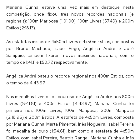
Mariana Cunha esteve uma vez mais em destaque nesta
competição, onde fixou três novos recordes nacionais (e
regionais): 100m Mariposa (1:01.00); 100m Livres (57.49) e 200m
Estilos (2:18.13).
As estafetas mistas de 4x50m Livres e 4x50m Estilos, compostas
por Bruno Machado, Isabel Pego, Angélica André e José
Sampaio, também fixaram novos máximos nacionais, com o
tempo de 1:41.11 e 1:50.77, respectivamente.
Angélica André bateu o recorde regional nos 400m Estilos, com
o tempo de 4:43.97.
Nas medalhas tivemos os «ouros« de Angélica André nos 800m
Livres (8:41.81) e 400m Estilos (4:43.97); Mariana Cunha foi
primeira nos 100m Livres, 100m Mariposa, 200m Mariposa
(2:18.96) e 200m Estilos. A estafeta de 4x50m Livres, composta
por Mariana Cunha, Marta Pimentel, Inês Nogueira, Isabel Pereira
foi medalha de ouro (1:54.61), bem como a estafeta de 4x50m
Estilos, com Isabel Pereira, Beatriz Rangel, Mariana Cunha e Inês