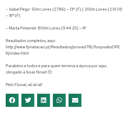
– Isabel Pego: 50m Livres (27.86) – 13º (F) | 200m Livres (2:10.01)
– 18º (F)
– Marta Pimentel: 800m Livres (9:44.20) – 6º
Resultados completos, aqui:
http://www.fpnatacao.pt/Resultados/provas1718/11cnjuvabsOPE
N/index.html .
Parabéns a todos e para quem termina a época por aqui…
obrigado e boas férias! 🙂
Pelo Fluvial, ial ial ial!