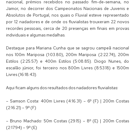
nacional, prémios recebidos no passado fim-de-semana, no
Jamor, no decorrer dos Campeonatos Nacionais de Juvenis e
Absolutos de Portugal, nos quais o Fluvial esteve representado
por 12 nadadores e de onde os fluvialistas trouxeram 22 novos
recordes pessoais, cerca de 20 presenças em finais em provas
individuais e algumas medalhas.
Destaque para Mariana Cunha que se sagrou campeã nacional
nos 100m Mariposa (1:03.80), 200m Mariposa (2:22.74), 200m
Estilos (2:25.57) e 400m Estilos (5:08.85). Diogo Nunes, do
escalão júnior, foi terceiro nos 800m Livres (8:53.18) e 1500m
Livres (16:18.43).
Aqui ficam alguns dos resultados dos nadadores fluvialistas:
– Samson Costa: 400m Livres (4:16.31) – 6º (F) | 200m Costas
(2:16.21) – 9º (F)
– Bruno Machado: 50m Costas (29.15) – 8º (E) | 200m Costas
(2:17.94) – 9º (E)