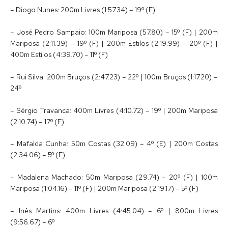
– Diogo Nunes: 200m Livres (1:57.34) – 19º (F)
– José Pedro Sampaio: 100m Mariposa (57.80) – 15º (F) | 200m
Mariposa (2:11.39) – 19º (F) | 200m Estilos (2:19.99) – 20º (F) |
400m Estilos (4:39.70) – 11º (F)
– Rui Silva: 200m Bruços (2:47.23) – 22º | 100m Bruços (1:17.20) –
24º
– Sérgio Travanca: 400m Livres (4:10.72) – 19º | 200m Mariposa
(2:10.74) – 17º (F)
– Mafalda Cunha: 50m Costas (32.09) – 4º (E) | 200m Costas
(2:34.06) – 5º (E)
– Madalena Machado: 50m Mariposa (29.74) – 20º (F) | 100m
Mariposa (1:04.16) – 11º (F) | 200m Mariposa (2:19.17) – 5º (F)
– Inês Martins: 400m Livres (4:45.04) – 6º | 800m Livres
(9:56.67) – 6º