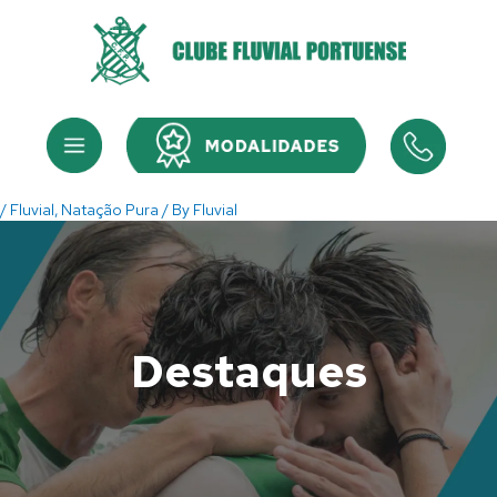
Skip
to
content
Menu
Menu
/
Fluvial
,
Natação Pura
/ By
Fluvial
Destaques