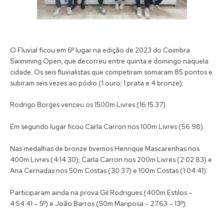
O Fluvial ficou em 6º lugar na edição de 2023 do Coimbra
Swimming Open, que decorreu entre quinta e domingo naquela
cidade. Os seis fluvialistas que competiram somaram 85 pontos e
subiram seis vezes ao pódio (1 ouro; 1 prata e 4 bronze).
Rodrigo Borges venceu os 1500m Livres (16:15.37).
Em segundo lugar ficou Carla Carron nos 100m Livres (56.98).
Nas medalhas de bronze tivemos Henrique Mascarenhas nos
400m Livres (4:14.30); Carla Carron nos 200m Livres (2:02.83) e
Ana Cernadas nos 50m Costas (30.37) e 100m Costas (1:04.41).
Participaram ainda na prova Gil Rodrigues (400m Estilos –
4:54.41 – 5º) e João Barros (50m Mariposa – 27.63 – 13º).