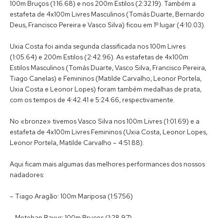
100m Bruços (1:16.68) e nos 200m Estilos (2:32.19). Também a
estafeta de 4x100m Livres Masculinos (Tomás Duarte, Bernardo
Deus, Francisco Pereira e Vasco Silva) ficou em 1º lugar (4:10.03).
Uxia Costa foi ainda segunda classificada nos 100m Livres
(1:05.64) e 200m Estilos (2:42.96). As estafetas de 4x100m
Estilos Masculinos (Tomás Duarte, Vasco Silva, Francisco Pereira,
Tiago Canelas) e Femininos (Matilde Carvalho, Leonor Portela,
Uxia Costa e Leonor Lopes) foram também medalhas de prata,
com os tempos de 4:42.41 e 5:24.66, respectivamente.
No «bronze» tivemos Vasco Silva nos 100m Livres (1:01.69) e a
estafeta de 4x100m Livres Femininos (Uxia Costa, Leonor Lopes,
Leonor Portela, Matilde Carvalho – 4:51.88).
Aqui ficam mais algumas das melhores performances dos nossos
nadadores:
– Tiago Aragão: 100m Mariposa (1:57.56)
– Metehan Bayur: 100m Bruços (1:28.97)