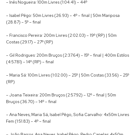
– Inês Nogueira: 100m Livres (1:04.41) – 44º
– Isabel Pêgo: 50m Livres (26.93) – 4º – final | 50m Mariposa
(28.87) – 5º – final
– Francisco Pereira: 200m Livres (2:02.03) – 19º (RP) | 50m
Costas (29.17) – 27º (RP)
– Gil Rodrigues: 200m Bruços (2:37.64) – 15º – final | 400m Estilos
(4:57.81) – 14º (RP) – final
– Maria Sá: 100m Livres (1:02.00) – 25º | 50m Costas (33.56) – 25º
(RP)
– Joana Teixeira: 200m Bruços (2:57.92) – 12º – final | 50m
Bruços (36.70) – 14º – final
– Ana Neves, Maria Sá, Isabel Pêgo, Sofia Carvalho: 4x50m Livres
Fem (1:51.83) – 4º – final
– João Barros, Ana Neves, Isabel Pêgo, Pedro Canelas: 4x50m