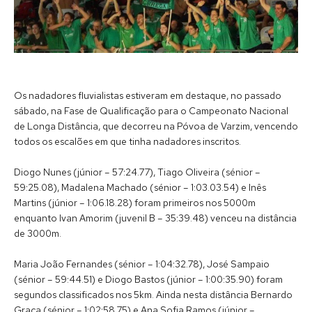
Os nadadores fluvialistas estiveram em destaque, no passado
sábado, na Fase de Qualificação para o Campeonato Nacional
de Longa Distância, que decorreu na Póvoa de Varzim, vencendo
todos os escalões em que tinha nadadores inscritos.
Diogo Nunes (júnior – 57:24.77), Tiago Oliveira (sénior –
59:25.08), Madalena Machado (sénior – 1:03.03.54) e Inês
Martins (júnior – 1:06.18.28) foram primeiros nos 5000m
enquanto Ivan Amorim (juvenil B – 35:39.48) venceu na distância
de 3000m.
Maria João Fernandes (sénior – 1:04:32.78), José Sampaio
(sénior – 59:44.51) e Diogo Bastos (júnior – 1:00:35.90) foram
segundos classificados nos 5km. Ainda nesta distância Bernardo
Graça (sénior – 1:02:58.75) e Ana Sofia Ramos (júnior –