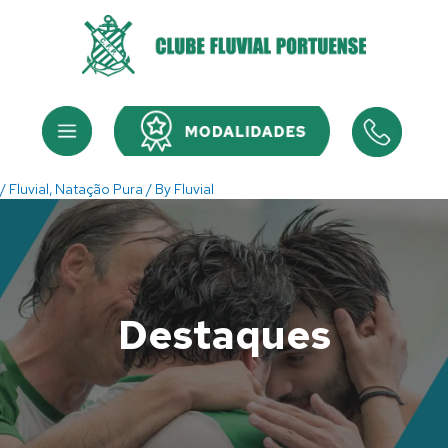
Skip
to
content
Menu
Menu
/
Fluvial
,
Natação Pura
/ By
Fluvial
Destaques