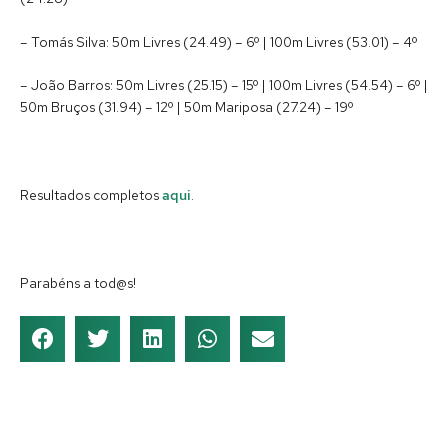
– Tomás Silva: 50m Livres (24.49) – 6º | 100m Livres (53.01) – 4º
– João Barros: 50m Livres (25.15) – 15º | 100m Livres (54.54) – 6º |
50m Bruços (31.94) – 12º | 50m Mariposa (27.24) – 19º
Resultados completos
aqui
.
Parabéns a tod@s!