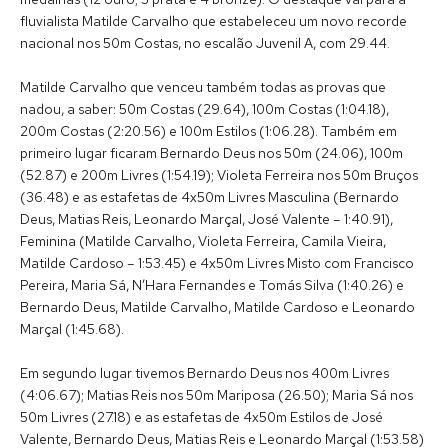
fluvialista Matilde Carvalho que estabeleceu um novo recorde
nacional nos 50m Costas, no escalão Juvenil A, com 29.44.
Matilde Carvalho que venceu também todas as provas que
nadou, a saber: 50m Costas (29.64), 100m Costas (1:04.18),
200m Costas (2:20.56) e 100m Estilos (1:06.28). Também em
primeiro lugar ficaram Bernardo Deus nos 50m (24.06), 100m
(52.87) e 200m Livres (1:54.19); Violeta Ferreira nos 50m Bruços
(36.48) e as estafetas de 4x50m Livres Masculina (Bernardo
Deus, Matias Reis, Leonardo Marçal, José Valente – 1:40.91),
Feminina (Matilde Carvalho, Violeta Ferreira, Camila Vieira,
Matilde Cardoso – 1:53.45) e 4x50m Livres Misto com Francisco
Pereira, Maria Sá, N’Hara Fernandes e Tomás Silva (1:40.26) e
Bernardo Deus, Matilde Carvalho, Matilde Cardoso e Leonardo
Marçal (1:45.68).
Em segundo lugar tivemos Bernardo Deus nos 400m Livres
(4:06.67); Matias Reis nos 50m Mariposa (26.50); Maria Sá nos
50m Livres (27.18) e as estafetas de 4x50m Estilos de José
Valente, Bernardo Deus, Matias Reis e Leonardo Marçal (1:53.58)