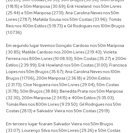
(1:18.15) e 50m Mariposa (30.69); Erik Howland nos 50m Livres
(25.44) e 50m Mariposa (27.31); Ana Carolina Neves nos 50m
Livres (27.87); Mafalda Sousa nos 50m Costas (33.96); Tomás
Reis nos 400m Estilos (5:19.73) e Gil Rodrigues nos 100m Bruços
(1:07.36).
Em segundo lugar tivemos Gonçalo Cardoso nos 50m Mariposa
(30.85); Matilde Cardoso nos 200m Livres (2:19.43); Violeta
Ferreira nos 800m Livres (10:08.93); 50m Costas (35.27) e 200m
Estilos (2:39.99); Erik Howland nos 50m Costas (31.00); Francisca
Lopes nos 50m Bruços (35.67); Ana Carolina Neves nos 100m
Bruços (1:17.06), 200m Mariposa (2:36.18) e 200m Estilos
(2:31.73); Cloe Nogueira nos 50m Livres (29.04), 50m Costas
(31.78), 50m Bruços (38.86); Benedita Prata nos 50m Mariposa
(32.30), 200m Mariposa (2:34.15) e 400m Estilos (5:35.03);
Tomás Reis nos 800m Livres (9:29.50); Gil Rodrigues nos 50m
Costas (28.13) e Salvador Vieira nos 50m Costas (29.19).
Em terceiro lugar ficaram Salvador Vieira nos 50m Bruços
(33.07); Lourenço Silva nos 50m Livres (29.26) e 50m Costas