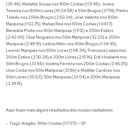
(35.48); Mafalda Sousa nos 100m Costas (1:13.96); Joana
Teixeira nos 800m Livres (10:24.68) e 50m Bruços (37.74); Pietro
Toledo nos 200m Bruços (2:50.34); José Valente nos 100m
Mariposa (1:02.75); Matias Reis nos 100m Costas (1:04.17);
Benedita Prata nos 100m Mariposa (1:11.12) e 200m Estilos
(2:42.00); Cloe Nogueira nos 50m Mariposa (32.20) e 200m
Mariposa (2:48.19); Letícia Melo nos 100m Bruços (1:34.45);
Leonor Marques nos 100m Livres (1:08.34); Francisca Lopes nos
200m Estilos (2:30.29) e 200m Livres (2:10.16); Erik Howland nos
50m Bruços (33.56); Violeta Ferreira nos 200m Costas (2:45.05);
Uxia Costa nos 50m Mariposa (31.86) e Matilde Cardoso nos
50m Livres (30.67), 50m Mariposa (33.04) e 200m Mariposa
(2:39.15).
Aqui ficam mais alguns resultados dos nossos nadadores:
– Tiago Aragão: 100m Costas (1:17.37) – 12º