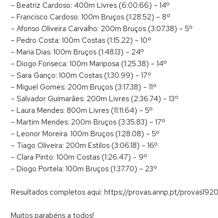
– Beatriz Cardoso: 400m Livres (6:00.66) – 14º
– Francisco Cardoso: 100m Bruços (1:28.52) – 8º
– Afonso Oliveira Carvalho: 200m Bruços (3:07.38) – 5º
– Pedro Costa: 100m Costas (1:15.22) – 10º
– Maria Dias: 100m Bruços (1:48.13) – 24º
– Diogo Fonseca: 100m Mariposa (1:25.38) – 14º
– Sara Ganço: 100m Costas (1:30.99) – 17º
– Miguel Gomes: 200m Bruços (3:17.38) – 11º
– Salvador Guimarães: 200m Livres (2:36.74) – 13º
– Laura Mendes: 800m Livres (11:11.64) – 5º
– Martim Mendes: 200m Bruços (3:35.83) – 17º
– Leonor Moreira: 100m Bruços (1:28.08) – 5º
– Tiago Oliveira: 200m Estilos (3:06.18) – 16º
– Clara Pinto: 100m Costas (1:26.47) – 9º
– Diogo Portela: 100m Bruços (1:37.70) – 23º
Resultados completos aqui: https://provas.annp.pt/provas1920
Muitos parabéns a todos!