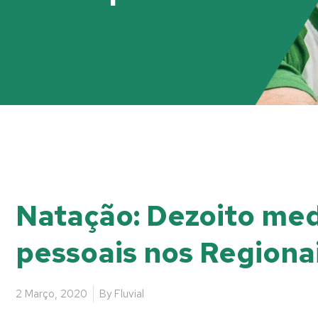
Natação: Dezoito med
pessoais nos Regionai
2 Março, 2020
By
Fluvial