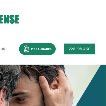
Menu
226 198 460
TOS