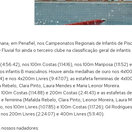
mana, em Penafiel, nos Campeonatos Regionais de Infantis de Pis
uvial foi ainda o terceiro clube na classificação geral de infantis A
:56.42), nos 100m Costas (1:14.16), nos 100m Mariposa (1:11.52) e 
os infantis B masculinos. Houve ainda medalhas de ouro nos 4x10
.74) e nos 4x200m Livres (9:47.07); as estafeta femininas de 4x1
 Rebelo, Clara Pinto, Laura Mendes e Maria Leonor Moreira.
00m Costas (1:14.88) e 200m Costas (2:41.43) e as estafetas de 
) e feminina (Mafalda Rebelo, Clara Pinto, Leonor Moreira, Laura 
 nos 100m Livres (1:07.85) e 100m Costas (1:17.26); Gil Rodrigue
nos 200m Livres (2:24.07) e 400m Livres (5:11.40).
s nossos nadadores: