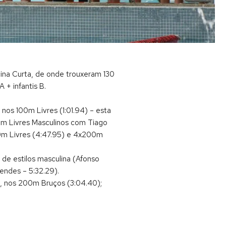
cina Curta, de onde trouxeram 130
 + infantis B.
nos 100m Livres (1:01.94) – esta
0m Livres Masculinos com Tiago
00m Livres (4:47.95) e 4x200m
de estilos masculina (Afonso
Mendes – 5:32.29).
s, nos 200m Bruços (3:04.40);