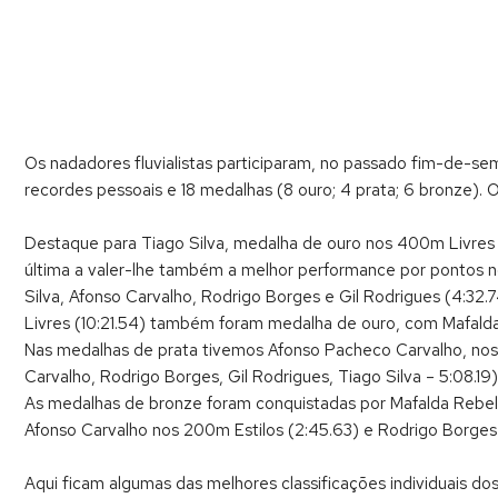
Os nadadores fluvialistas participaram, no passado fim-de-se
recordes pessoais e 18 medalhas (8 ouro; 4 prata; 6 bronze). O Fl
Destaque para Tiago Silva, medalha de ouro nos 400m Livres (4
última a valer-lhe também a melhor performance por pontos n
Silva, Afonso Carvalho, Rodrigo Borges e Gil Rodrigues (4:32
Livres (10:21.54) também foram medalha de ouro, com Mafalda
Nas medalhas de prata tivemos Afonso Pacheco Carvalho, nos 1
Carvalho, Rodrigo Borges, Gil Rodrigues, Tiago Silva – 5:08.19
As medalhas de bronze foram conquistadas por Mafalda Rebelo,
Afonso Carvalho nos 200m Estilos (2:45.63) e Rodrigo Borges 
Aqui ficam algumas das melhores classificações individuais do