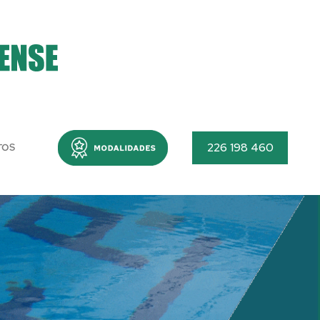
Menu
226 198 460
TOS