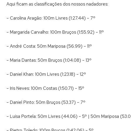
Aqui ficam as classificações dos nossos nadadores:
– Carolina Aragão: 100m Livres (1:27.44) – 7º
– Margarida Carvalho: 100m Bruços (1:55.92) – 11º
– André Costa: 50m Mariposa (56.99) – 11º
– Maria Dantas: 50m Bruços (1:04.08) – 13º
– Daniel Khan: 100m Livres (1:23.18) – 12º
– Iris Neves: 100m Costas (1:50.71) – 15º
– Daniel Pinto: 50m Bruços (53.37) – 7º
– Luísa Portela: 50m Livres (44.06) – 5º | 50m Mariposa (53.0
– Pietro Toledo: 100m Bruços (1:42.06) – 5º