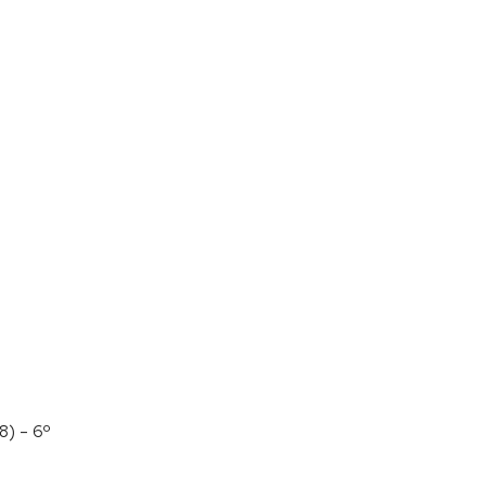
8) – 6º