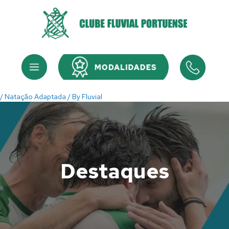
Skip
to
content
Menu
Menu
/
Natação Adaptada
/ By
Fluvial
Destaques