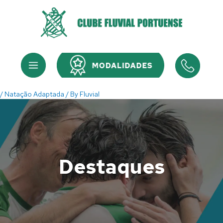
Skip
to
content
Menu
Menu
/
Natação Adaptada
/ By
Fluvial
Destaques