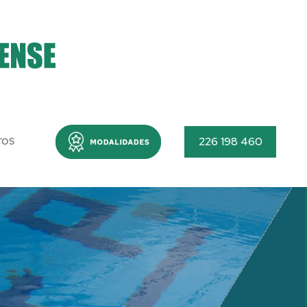
Menu
226 198 460
TOS