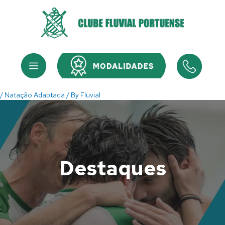
Skip
to
content
Menu
Menu
/
Natação Adaptada
/ By
Fluvial
Destaques