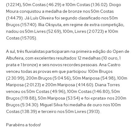
(1:22.14), 50m Costas (46.29) e 100m Costas (1:36.02). Diogo
Moura conquistou a medalha de bronze nos 50m Costas
(1:44.79). Já Luís Oliveira foi segundo classificado nos 50m
Bruços (1:57.40). Illia Oksyuta, em regime de extra competição,
nadou os 50m Livres (52.69), 100m, Livres (2:07.23) e 100m
Costas (1:57.05).
A sul, três fluvialistas participaram na primeira edição do Open de
Albufeira, com excelentes resultados: 12 medalhas (10 ouro, 1
prata e 1 bronze) e seis novos recordes pessoais. Ana Castro
venceu todas as provas em que participou: 100m Bruços
(2:30.99), 200m Bruços (5:04.56), 50m Mariposa (54.98), 100m
Mariposa (2:01.23) e 200m Mariposa (4:14.60). Diana Torres
venceu os 50m Costas (49.96), 100m Costas (1:46.80), 50m
Bruços (1:19.88), 50m Mariposa (53.54) e foi «prata» nos 200m
Bruços (5:34.30). Miguel Silva foi medalha de ouro nos 100m
Costas (1:38.39) e terceiro nos 50m Livres (39.13).
Parabéns a todos!