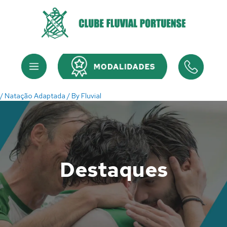
Skip
to
content
Menu
Menu
/
Natação Adaptada
/ By
Fluvial
Destaques