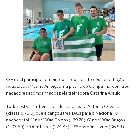
O Fluvial participou ontem, domingo, no II Troféu de Natação
Adaptada A Mesma Ambição, na piscina de Campanhã, com três
nadadores acompanhados pela treinadora Catarina Araújo.
Todos estiveram bem, com destaque para António Oliveira
(classe S1-S10) que alcançou três TACs para o Nacional. O
nadador foi 4º nos 100m Costas (1:39.76), 6º nos 100m Bruços
(2:03.60) e 100m Livres (1:24.85) e 8º nos 50m Livres (36.99).