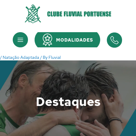
Skip
to
content
Menu
Menu
/
Natação Adaptada
/ By
Fluvial
Destaques