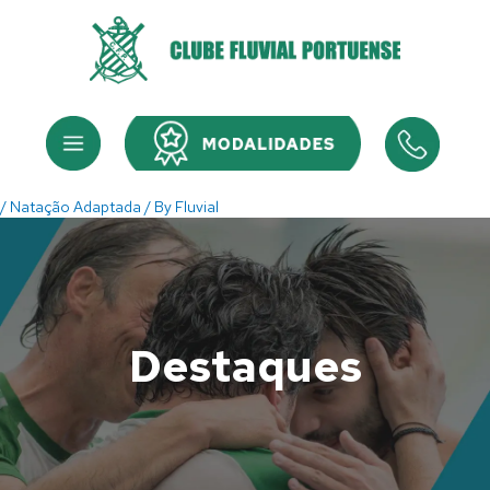
Skip
to
content
Menu
Menu
/
Natação Adaptada
/ By
Fluvial
Destaques