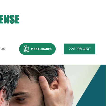
Menu
226 198 460
TOS