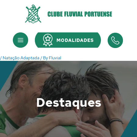
Skip
to
content
Menu
Menu
/
Natação Adaptada
/ By
Fluvial
Destaques