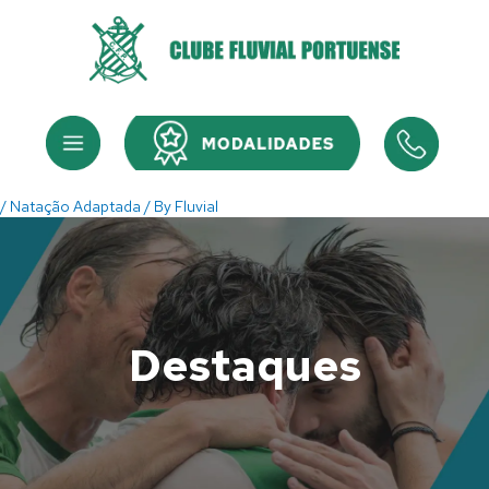
Skip
to
content
Menu
Menu
/
Natação Adaptada
/ By
Fluvial
Destaques