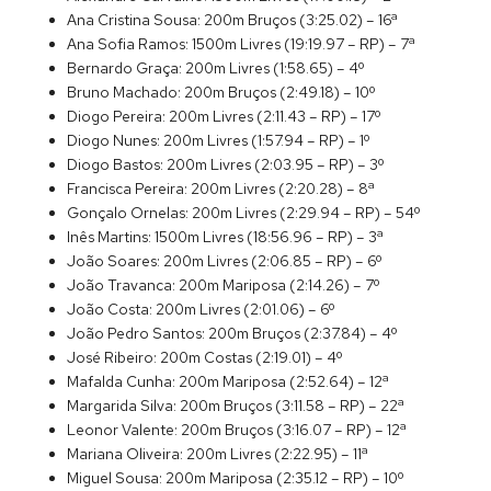
Ana Cristina Sousa: 200m Bruços (3:25.02) – 16ª
Ana Sofia Ramos: 1500m Livres (19:19.97 – RP) – 7ª
Bernardo Graça: 200m Livres (1:58.65) – 4º
Bruno Machado: 200m Bruços (2:49.18) – 10º
Diogo Pereira: 200m Livres (2:11.43 – RP) – 17º
Diogo Nunes: 200m Livres (1:57.94 – RP) – 1º
Diogo Bastos: 200m Livres (2:03.95 – RP) – 3º
Francisca Pereira: 200m Livres (2:20.28) – 8ª
Gonçalo Ornelas: 200m Livres (2:29.94 – RP) – 54º
Inês Martins: 1500m Livres (18:56.96 – RP) – 3ª
João Soares: 200m Livres (2:06.85 – RP) – 6º
João Travanca: 200m Mariposa (2:14.26) – 7º
João Costa: 200m Livres (2:01.06) – 6º
João Pedro Santos: 200m Bruços (2:37.84) – 4º
José Ribeiro: 200m Costas (2:19.01) – 4º
Mafalda Cunha: 200m Mariposa (2:52.64) – 12ª
Margarida Silva: 200m Bruços (3:11.58 – RP) – 22ª
Leonor Valente: 200m Bruços (3:16.07 – RP) – 12ª
Mariana Oliveira: 200m Livres (2:22.95) – 11ª
Miguel Sousa: 200m Mariposa (2:35.12 – RP) – 10º