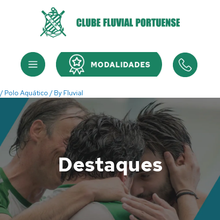
Skip
to
content
Menu
Menu
/
Polo Aquático
/ By
Fluvial
Destaques