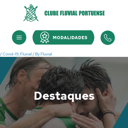
Skip
to
content
Menu
Menu
/
Covid-19
,
Fluvial
/ By
Fluvial
Destaques