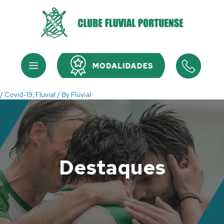
Skip
to
content
Menu
Menu
/
Covid-19
,
Fluvial
/ By
Fluvial
Destaques