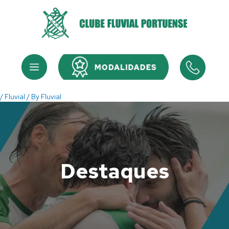
Skip
to
content
Menu
Menu
/
Fluvial
/ By
Fluvial
Destaques