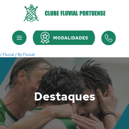
Skip
to
content
Menu
Menu
/
Fluvial
/ By
Fluvial
Destaques