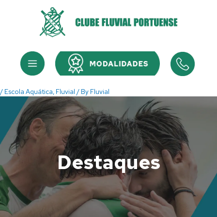
Skip
to
content
Menu
Menu
/
Escola Aquática
,
Fluvial
/ By
Fluvial
Destaques