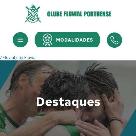
Skip
to
content
Menu
Menu
/
Fluvial
/ By
Fluvial
Destaques