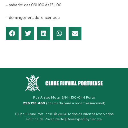
– sábado: das 09H00 às 13H00
– domingo/feriado: encerrada
Rua Aleixo Mota, S/N 4150-044 Porto
226 198 460
(chamada para a rede fixa nacional)
Clube Fluvial Portuense © 2024 Todos os direitos reservados
Política de Privacidade
| Developed by
Sanzza