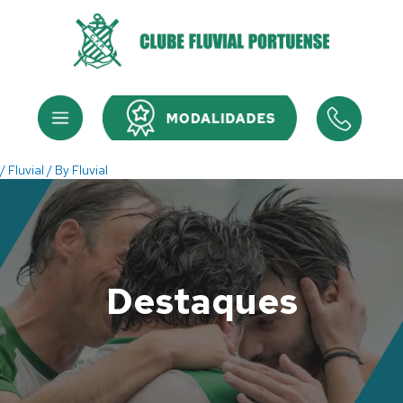
Skip
to
content
Menu
Menu
/
Fluvial
/ By
Fluvial
Destaques