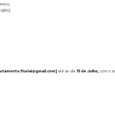
âmico;
nglês).
rutamento.fluvial@gmail.com]
até ao dia
15 de Julho,
com o a