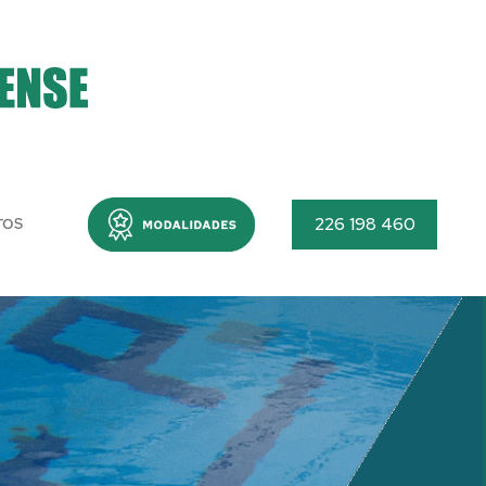
Menu
226 198 460
TOS