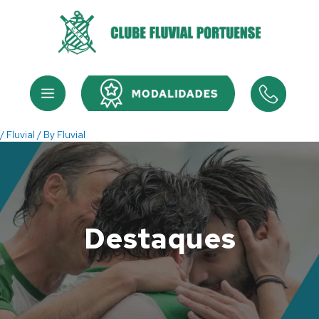
Skip
to
content
Menu
Menu
/
Fluvial
/ By
Fluvial
Destaques