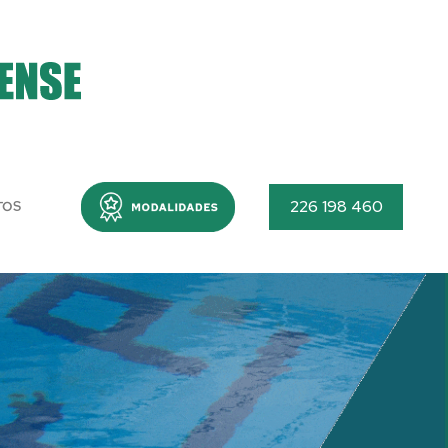
Menu
226 198 460
TOS