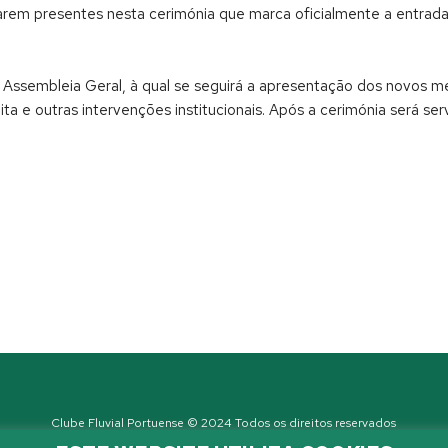
arem presentes nesta cerimónia que marca oficialmente a entra
da Assembleia Geral, à qual se seguirá a apresentação dos novos
ta e outras intervenções institucionais. Após a cerimónia será se
Clube Fluvial Portuense © 2024 Todos os direitos reservados
Política de Privacidade
| Developed by
Sanzza