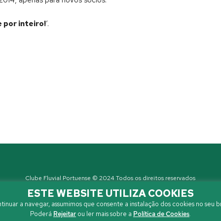
por inteiro!
‘.
Clube Fluvial Portuense © 2024 Todos os direitos reservados
Política de Privacidade
| Developed by
Sanzza
ESTE WEBSITE UTILIZA COOKIES
tinuar a navegar, assumimos que consente a instalação dos cookies no seu b
Poderá
Rejeitar
ou ler mais sobre a
Política de Cookies
.