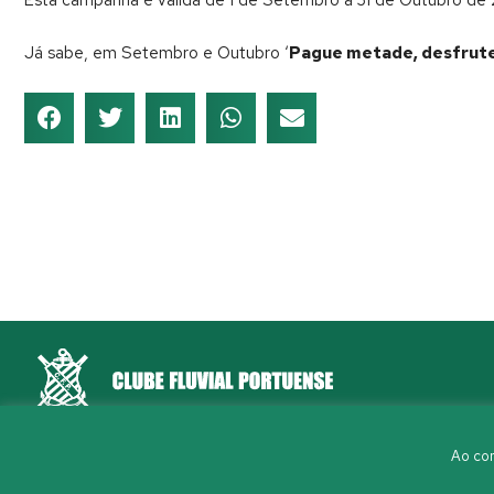
Já sabe, em Setembro e Outubro ‘
Pague metade, desfrute 
Rua Aleixo Mota, S/N 4150-044 Porto
Ao con
226 198 460
(chamada para a rede fixa nacional)