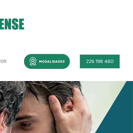
Menu
226 198 460
TOS