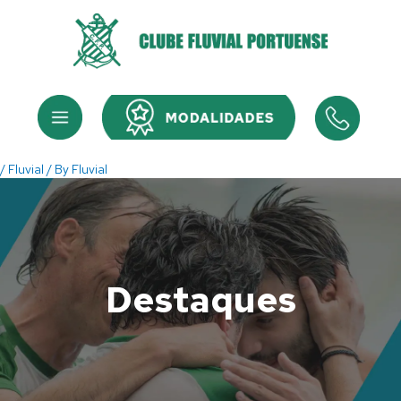
Skip
to
content
Menu
Menu
/
Fluvial
/ By
Fluvial
Destaques