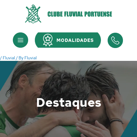
Skip
to
content
Menu
Menu
/
Fluvial
/ By
Fluvial
Destaques