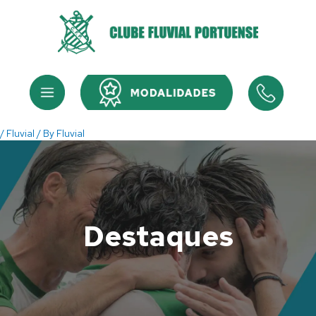
Skip
to
content
Menu
Menu
/
Fluvial
/ By
Fluvial
Destaques