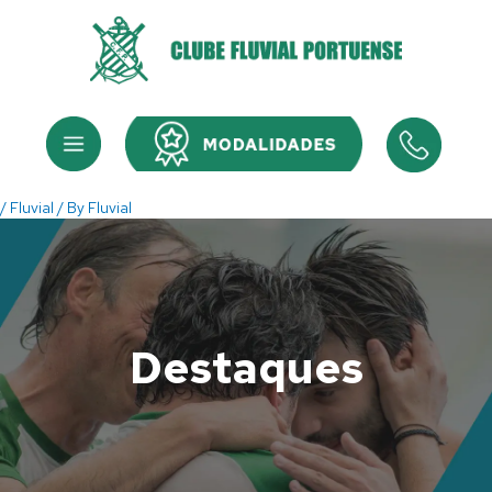
Skip
to
content
Menu
Menu
/
Fluvial
/ By
Fluvial
Destaques