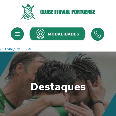
Skip
to
content
Menu
Menu
/
Fluvial
/ By
Fluvial
Destaques