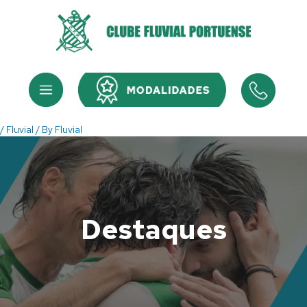
Skip
to
content
Menu
Menu
/
Fluvial
/ By
Fluvial
Destaques