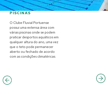
PISCINAS
O Clube Fluvial Portuense
possui uma extensa área com
várias piscinas onde se podem
praticar desportos aquáticos em
qualquer altura do ano, uma vez
que o teto pode permanecer
aberto ou fechado de acordo
com as condições climatéricas.
A
N
n
e
t
x
e
t
r
i