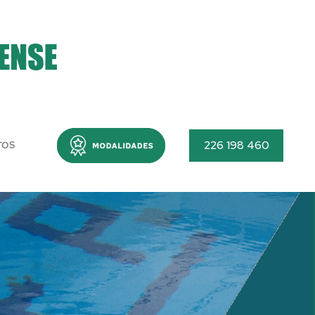
Menu
226 198 460
TOS